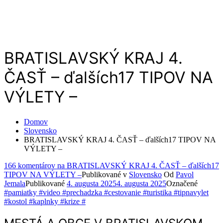
BRATISLAVSKÝ KRAJ 4.
ČASŤ – ďalších17 TIPOV NA
VÝLETY –
Domov
Slovensko
BRATISLAVSKÝ KRAJ 4. ČASŤ – ďalších17 TIPOV NA
VÝLETY –
166 komentárov
na BRATISLAVSKÝ KRAJ 4. ČASŤ – ďalších17
TIPOV NA VÝLETY –
Publikované v
Slovensko
Od
Pavol
Jemala
Publikované
4. augusta 2025
4. augusta 2025
Označené
#pamiatky #video #prechadzka #cestovanie #turistika #tipnavylet
#kostol #kaplnky #krize #