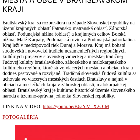
MESTÁ A OBCE V BRATISLAVSKOM
KRAJI
Bratislavský kraj sa rozprestiera na západe Slovenskej republiky na
území krajinných oblastí Fatransko-matranská oblasť, Záhorská
oblasť, Podunajská nížina (oblasť) a krajinných celkov Borská
nížina, Malé Karpaty, Podunajská rovina a Podunajská pahorkatina.
Kraj leží v medzipovodí riek Dunaj a Morava. Kraj má bohatú
stredovekú i novovekú tradíciu nezameniteľných regionálnych
kultúrnych prejavov slovenskej vidieckej a mestskej tradičnej
ľudovej kultúry bratislavského, záhorského a malokarpatského
kultúrneho regiónu, ktoré sú vo viacerých mestách a obciach kraja
dodnes pestované a rozvíjané. Tradičná slovenská ľudová kultúra sa
uchovala vo viacerých mestských častiach Bratislavy a najmä v
obciach a mestečkách kraja v záhorskej oblasti, malokarpatskej
oblasti. Bratislavský kraj je kultúrno-historické územie slovenského
národa a územno-správna jednotka Slovenskej republiky.
LINK NA VIDEO:
https://youtu.be/B6aYM_X2OIM
FOTOGALÉRIA