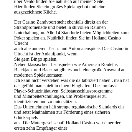
über Venlo finden Sie natürlich auf meiner Seite!
Hier finden Sie ein großes Spielangebot und eine
ausgezeichnete Küche.
Der Casino Zandvoort steht ebenfalls direkt an der
Strandpromenade und bietet in stilvollen Räumen
Unterhaltung an. Alle 14 Standorte bieten Möglichkeiten zum
Poker spielen an. Natürlich finden Sie im Holland Casino
Utrecht
auch alle anderen Tisch- und Automatenspiele. Das Casino in
Utrecht ist der Anlaufpunkt, wenn
Sie gern Bingo spielen.
Neben klassischen Tischspielen wie American Roulette,
Blackjack und Baccarat gibt es auch eine große Auswahl an
modernen Spielautomaten.
Ich kann nicht verstehen was die da fabriziert haben , man hat
das gefühl man spielt in einem Flughafen. Dies umfasst
Player-Schutzinitiativen, Selbstausschlussprogramme
und Mitarbeiterschulungen, um Problemspieler zu
identifizieren und zu unterstützen.
Das Unternehmen hält strenge regulatorische Standards ein
und setzt Maßnahmen zur Förderung eines sicheren
Glücksspiels
aus. Die Muttergesellschaft Holland Casino war einer der
ersten zehn Empfänger einer