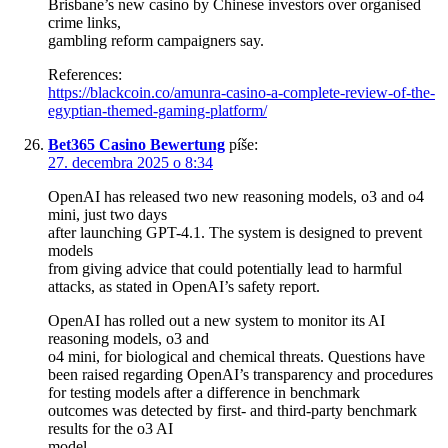
Brisbane’s new casino by Chinese investors over organised
crime links,
gambling reform campaigners say.
References:
https://blackcoin.co/amunra-casino-a-complete-review-of-the-
egyptian-themed-gaming-platform/
Bet365 Casino Bewertung
píše:
27. decembra 2025 o 8:34
OpenAI has released two new reasoning models, o3 and o4
mini, just two days
after launching GPT-4.1. The system is designed to prevent
models
from giving advice that could potentially lead to harmful
attacks, as stated in OpenAI’s safety report.
OpenAI has rolled out a new system to monitor its AI
reasoning models, o3 and
o4 mini, for biological and chemical threats. Questions have
been raised regarding OpenAI’s transparency and procedures
for testing models after a difference in benchmark
outcomes was detected by first- and third-party benchmark
results for the o3 AI
model.