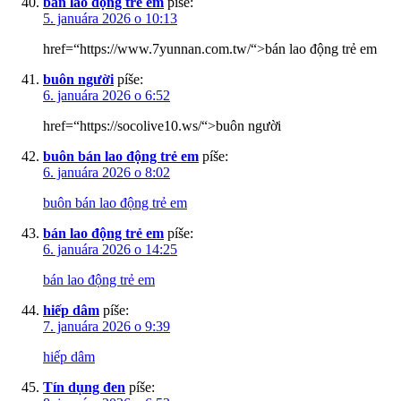
bán lao động trẻ em
píše:
5. januára 2026 o 10:13
href=“https://www.7yunnan.com.tw/“>bán lao động trẻ em
buôn người
píše:
6. januára 2026 o 6:52
href=“https://socolive10.ws/“>buôn người
buôn bán lao động trẻ em
píše:
6. januára 2026 o 8:02
buôn bán lao động trẻ em
bán lao động trẻ em
píše:
6. januára 2026 o 14:25
bán lao động trẻ em
hiếp dâm
píše:
7. januára 2026 o 9:39
hiếp dâm
Tín dụng đen
píše: