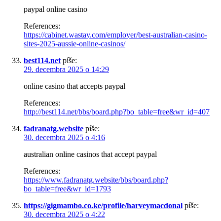
paypal online casino
References:
https://cabinet.wastay.com/employer/best-australian-casino-
sites-2025-aussie-online-casinos/
best114.net
píše:
29. decembra 2025 o 14:29
online casino that accepts paypal
References:
http://best114.net/bbs/board.php?bo_table=free&wr_id=407
fadranatg.website
píše:
30. decembra 2025 o 4:16
australian online casinos that accept paypal
References:
https://www.fadranatg.website/bbs/board.php?
bo_table=free&wr_id=1793
https://gigmambo.co.ke/profile/harveymacdonal
píše:
30. decembra 2025 o 4:22