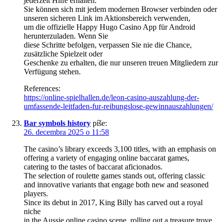
jederzeit Hilfe erhalten.
Sie können sich mit jedem modernen Browser verbinden oder
unseren sicheren Link im Aktionsbereich verwenden,
um die offizielle Happy Hugo Casino App für Android
herunterzuladen. Wenn Sie
diese Schritte befolgen, verpassen Sie nie die Chance,
zusätzliche Spielzeit oder
Geschenke zu erhalten, die nur unseren treuen Mitgliedern zur
Verfügung stehen.
References:
https://online-spielhallen.de/leon-casino-auszahlung-der-
umfassende-leitfaden-fur-reibungslose-gewinnauszahlungen/
Bar symbols history
píše:
26. decembra 2025 o 11:58
The casino’s library exceeds 3,100 titles, with an emphasis on
offering a variety of engaging online baccarat games,
catering to the tastes of baccarat aficionados.
The selection of roulette games stands out, offering classic
and innovative variants that engage both new and seasoned
players.
Since its debut in 2017, King Billy has carved out a royal
niche
in the Aussie online casino scene, rolling out a treasure trove