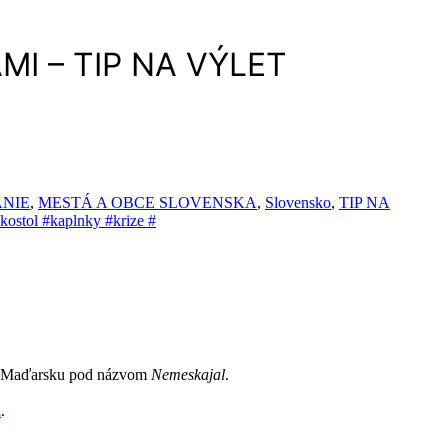
I – TIP NA VÝLET
NIE
,
MESTÁ A OBCE SLOVENSKA
,
Slovensko
,
TIP NA
kostol #kaplnky #krize #
á k Maďarsku pod názvom
Nemeskajal
.
l
.