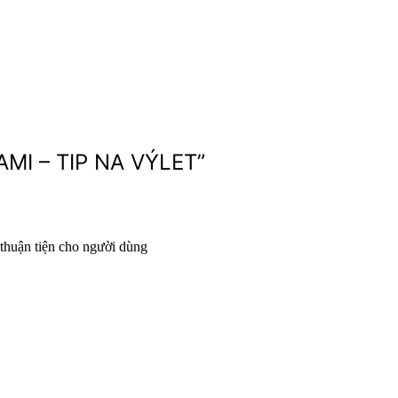
MI – TIP NA VÝLET
”
 thuận tiện cho người dùng