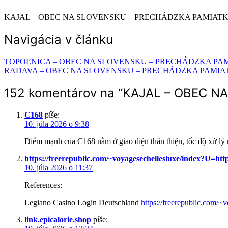
KAJAL – OBEC NA SLOVENSKU – PRECHÁDZKA PAMIATKA
Navigácia v článku
TOPOĽNICA – OBEC NA SLOVENSKU – PRECHÁDZKA PAM
RADAVA – OBEC NA SLOVENSKU – PRECHÁDZKA PAMIAT
152 komentárov na “
KAJAL – OBEC NA
C168
píše:
10. júla 2026 o 9:38
Điểm mạnh của C168 nằm ở giao diện thân thiện, tốc độ xử lý 
https://freerepublic.com/~voyagesechellesluxe/index?U=htt
10. júla 2026 o 11:37
References:
Legiano Casino Login Deutschland
https://freerepublic.com/~
link.epicalorie.shop
píše: