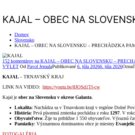
KAJAL – OBEC NA SLOVENS
Domov
Slovensko
KAJAL – OBEC NA SLOVENSKU – PRECHÁDZKA PAM
152 komentárov
na KAJAL – OBEC NA SLOVENSKU – PRECH
VÝLET
Od
Pavol Jemala
Publikované
6. júla 2026
6. júla 2026
Označ
KAJAL
– TRNAVSKÝ KRAJ
LINK NA VIDEO:
https://youtu.be/8JOSd1Tf-cw
Kajal je
obec na Slovensku v okrese Galanta
.
Lokalita
: Nachádza sa v Trnavskom kraji v regióne Dolné Pov
História
: Prvá písomná zmienka pochádza z roku
1297
. V rok
Obyvateľstvo
: Žije tu približne 1 550 obyvateľov. Výraznú č
Pamiatky
: Významnou dominantou obce je miestny
Evanjelic
FOTOGALÉRIA