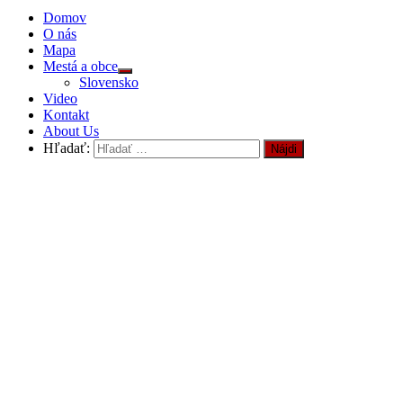
Domov
O nás
Mapa
Mestá a obce
Slovensko
Video
Kontakt
About Us
Hľadať: