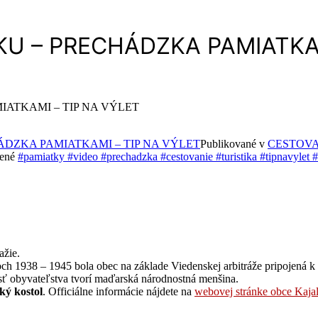
KU – PRECHÁDZKA PAMIATKAM
IATKAMI – TIP NA VÝLET
ÁDZKA PAMIATKAMI – TIP NA VÝLET
Publikované v
CESTOVA
ené
#pamiatky #video #prechadzka #cestovanie #turistika #tipnavylet #
ažie.
och 1938 – 1945 bola obec na základe Viedenskej arbitráže pripojen
asť obyvateľstva tvorí maďarská národnostná menšina.
ký kostol
. Officiálne informácie nájdete na
webovej stránke obce Kaja