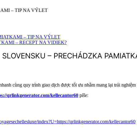
MI – TIP NA VÝLET
IATKAMI – TIP NA VÝLET
KAMI – RECEPT NA VIDIEK?
 SLOVENSKU – PRECHÁDZKA PAMIATKA
nhanh cùng quy trình giao dịch được tối ưu nhằm mang lại trải nghiệm
ps://qrlinkgenerator.com/kellecantor60
píše:
voyagesechellesluxe/index?U=https://qrlinkgenerator.com/kellecantor60