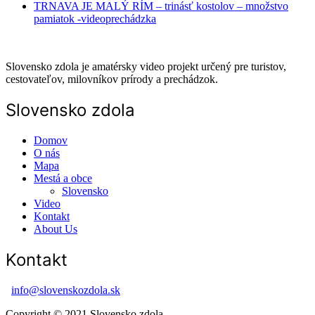
TRNAVA JE MALÝ RÍM – trinásť kostolov – množstvo
pamiatok -videoprechádzka
Slovensko zdola je amatérsky video projekt určený pre turistov,
cestovateľov, milovníkov prírody a prechádzok.
Slovensko zdola
Domov
O nás
Mapa
Mestá a obce
Slovensko
Video
Kontakt
About Us
Kontakt
info@slovenskozdola.sk
Copyright © 2021 Slovensko zdola.