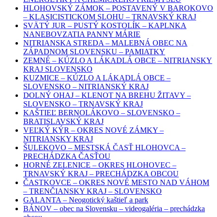
HLOHOVSKÝ ZÁMOK – POSTAVENÝ V BAROKOVO
– KLASICISTICKOM SLOHU – TRNAVSKÝ KRAJ
SVÄTÝ JUR – PUSTÝ KOSTOLÍK – KAPLNKA
NANEBOVZATIA PANNY MÁRIE
NITRIANSKA STREDA – MALEBNÁ OBEC NA
ZÁPADNOM SLOVENSKU – PAMIATKY
ZEMNÉ – KÚZLO A LÁKADLÁ OBCE – NITRIANSKY
KRAJ SLOVENSKO
KUZMICE – KÚZLO A LÁKADLÁ OBCE –
SLOVENSKO – NITRIANSKÝ KRAJ
DOLNÝ OHAJ – KLENOT NA BREHU ŽITAVY –
SLOVENSKO – TRNAVSKÝ KRAJ
KAŠTIEĽ BERNOLÁKOVO – SLOVENSKO –
BRATISLAVSKÝ KRAJ
VEĽKÝ KÝR – OKRES NOVÉ ZÁMKY –
NITRIANSKY KRAJ
ŠULEKOVO – MESTSKÁ ČASŤ HLOHOVCA –
PRECHÁDZKA ČASŤOU
HORNÉ ZELENICE – OKRES HLOHOVEC –
TRNAVSKÝ KRAJ – PRECHÁDZKA OBCOU
ČASTKOVCE – OKRES NOVÉ MESTO NAD VÁHOM
– TRENČIANSKY KRAJ – SLOVENSKO
GALANTA – Neogotický kaštieľ a park
BÁNOV – obec na Slovensku – videogaléria – prechádzka