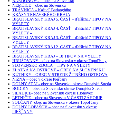
BARDOŇOVO – obec na Slovensku
NEMČICE – obec na Slovensku
TRÁVNICA – Kaštieľ Barlanghiho
KRÁSY TRNAVSKÉHO KRAJA
BRATISLAVSKÝ KRAJ 5. ČASŤ – ďalších17 TIPOV NA
VÝLETY
BRATISLAVSKÝ KRAJ 4. ČASŤ – ďalších17 TIPOV NA
VÝLETY –
BRATISLAVSKÝ KRAJ 3. ČASŤ – ďalších17 TIPOV NA
VÝLETY
BRATISLAVSKÝ KRAJ 2. ČASŤ – ďalších17 TIPOV NA
VÝLETY
BRATISLAVSKÝ KRAJ – 18 TIPOV NA VÝLETY
HRUŠOVANY – obec na Slovensku v okrese Topoľčany
SLOVENSKO ZDOLA – TIPY NA VÝLETY
ZLATNÁ NA OSTROVE – OBEC NA SLOVENSKU
KÚTNIKY – OBEC V STREDE ŽITNÉHO OSTROVA
NIŽNÁ – obec v okrese Piešťany
DOLNÝ ŠTÁL- obec na Slovensku okrese Dunajská Streda
BODÍKY – obec na Slovensku okrese Dunajská Streda
SILADICE- obec na Slovensku okrese Hlohovec
LETNIČIE – obec na Slovensku V ČASTI ZÁHORIE
SOLČANY- obec na Slovensku v okrese Topoľčany
DOLNÝ LOPAŠOV – obec na Slovensku v okrese
PIEŠŤANY