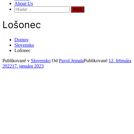
About Us
Hľadať:
Lošonec
Domov
Slovensko
Lošonec
Publikované v
Slovensko
Od
Pavol Jemala
Publikované
12. februára
2022
17. januára 2023