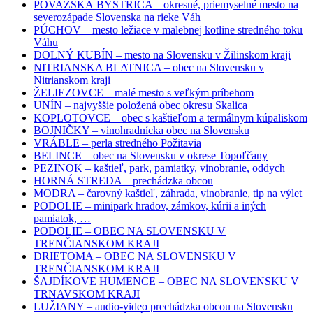
POVAŽSKÁ BYSTRICA – okresné, priemyselné mesto na
severozápade Slovenska na rieke Váh
PÚCHOV – mesto ležiace v malebnej kotline stredného toku
Váhu
DOLNÝ KUBÍN – mesto na Slovensku v Žilinskom kraji
NITRIANSKA BLATNICA – obec na Slovensku v
Nitrianskom kraji
ŽELIEZOVCE – malé mesto s veľkým príbehom
UNÍN – najvyššie položená obec okresu Skalica
KOPLOTOVCE – obec s kaštieľom a termálnym kúpaliskom
BOJNIČKY – vinohradnícka obec na Slovensku
VRÁBLE – perla stredného Požitavia
BELINCE – obec na Slovensku v okrese Topoľčany
PEZINOK – kaštieľ, park, pamiatky, vinobranie, oddych
HORNÁ STREDA – prechádzka obcou
MODRA – čarovný kaštieľ, záhrada, vinobranie, tip na výlet
PODOLIE – minipark hradov, zámkov, kúrii a iných
pamiatok, …
PODOLIE – OBEC NA SLOVENSKU V
TRENČIANSKOM KRAJI
DRIETOMA – OBEC NA SLOVENSKU V
TRENČIANSKOM KRAJI
ŠAJDÍKOVE HUMENCE – OBEC NA SLOVENSKU V
TRNAVSKOM KRAJI
LUŽIANY – audio-video prechádzka obcou na Slovensku