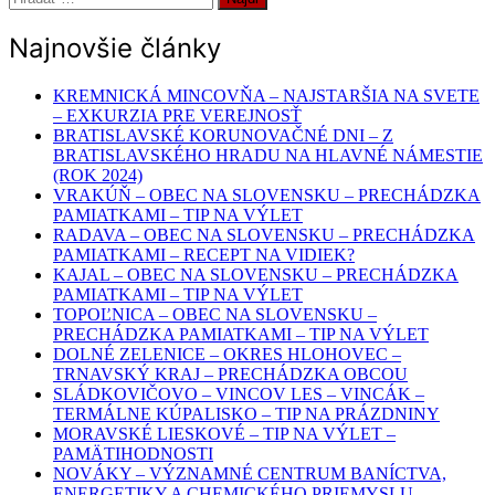
článku
Najnovšie články
KREMNICKÁ MINCOVŇA – NAJSTARŠIA NA SVETE
– EXKURZIA PRE VEREJNOSŤ
BRATISLAVSKÉ KORUNOVAČNÉ DNI – Z
BRATISLAVSKÉHO HRADU NA HLAVNÉ NÁMESTIE
(ROK 2024)
VRAKÚŇ – OBEC NA SLOVENSKU – PRECHÁDZKA
PAMIATKAMI – TIP NA VÝLET
RADAVA – OBEC NA SLOVENSKU – PRECHÁDZKA
PAMIATKAMI – RECEPT NA VIDIEK?
KAJAL – OBEC NA SLOVENSKU – PRECHÁDZKA
PAMIATKAMI – TIP NA VÝLET
TOPOĽNICA – OBEC NA SLOVENSKU –
PRECHÁDZKA PAMIATKAMI – TIP NA VÝLET
DOLNÉ ZELENICE – OKRES HLOHOVEC –
TRNAVSKÝ KRAJ – PRECHÁDZKA OBCOU
SLÁDKOVIČOVO – VINCOV LES – VINCÁK –
TERMÁLNE KÚPALISKO – TIP NA PRÁZDNINY
MORAVSKÉ LIESKOVÉ – TIP NA VÝLET –
PAMÄTIHODNOSTI
NOVÁKY – VÝZNAMNÉ CENTRUM BANÍCTVA,
ENERGETIKY A CHEMICKÉHO PRIEMYSLU