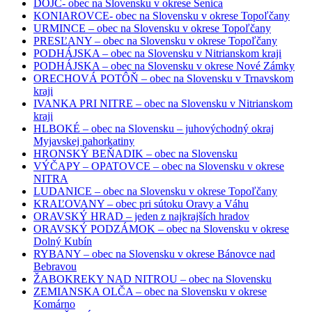
DOJČ- obec na Slovensku v okrese Senica
KONIAROVCE- obec na Slovensku v okrese Topoľčany
URMINCE – obec na Slovensku v okrese Topoľčany
PRESĽANY – obec na Slovensku v okrese Topoľčany
PODHÁJSKA – obec na Slovensku v Nitrianskom kraji
PODHÁJSKA – obec na Slovensku v okrese Nové Zámky
ORECHOVÁ POTÔŇ – obec na Slovensku v Trnavskom
kraji
IVANKA PRI NITRE – obec na Slovensku v Nitrianskom
kraji
HLBOKÉ – obec na Slovensku – juhovýchodný okraj
Myjavskej pahorkatiny
HRONSKÝ BEŇADIK – obec na Slovensku
VÝČAPY – OPATOVCE – obec na Slovensku v okrese
NITRA
LUDANICE – obec na Slovensku v okrese Topoľčany
KRAĽOVANY – obec pri sútoku Oravy a Váhu
ORAVSKÝ HRAD – jeden z najkrajších hradov
ORAVSKÝ PODZÁMOK – obec na Slovensku v okrese
Dolný Kubín
RYBANY – obec na Slovensku v okrese Bánovce nad
Bebravou
ŽABOKREKY NAD NITROU – obec na Slovensku
ZEMIANSKA OLČA – obec na Slovensku v okrese
Komárno