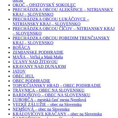
obcou
OKOČ – OPATOVSKÝ SOKOLEC
PRECHÁDZKA OBCOU ALEKŠINCE – NITRIANSKY
KRAJ – SLOVENSKO
PRECHÁDZKA OBCOU LUKÁČOVCE –
NITRIANSKY KRAJ – SLOVENSKO
PRECHÁDZKA OBCOU ČÍČOV – NITRIANSKY KRAJ
– SLOVENSKO
PRECHÁDZKA OBCOU POBEDIM TRENČIANSKY
KRAJ – SLOVENSKO
BOŠÁCA
ZEMIANSKE PODHRADIE
MAŇA – Veľká a Malá Maňa
ÚĽANY NAD ŽITAVOU
KRAVANY NAD DUNAJOM
JATOV
OBEC HUL
OBEC PODHRADIE
TOPOĽČIANSKY HRAD – OBEC PODHRADIE
TRÁVNICA – OBEC NA SLOVENSKU
BARDOŇOVO – OBEC NA SLOVENSKU
ĽUBORČA – mestská časť mesta Nemšová
VEĽKÉ ZÁLUŽIE – obec na Slovensku
NEMŠOVÁ – obec na Slovensku
KRÁĽOVIČOVE KRAČANY – obec na Slovensku