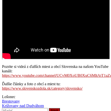
Pozrite si videá z ďalších miest a obcí Slovenska na našom YouTube
kanáli:
https://www.youtube.com/channel/UCvM0XoUB0XuC6MltAtT1aZ
Ďalšie články a foto z obcí a miest tu:
https://www.slovenskozdola.sk/category/slovensko/
Lošonec
Navigácia
Brestovany
Križovany nad Dudváhom
v
Hľadať: