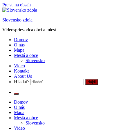
Prejsť na obsah
Slovensko zdola
Videosprievodca obcí a miest
Domov
O nás
Mapa
Mestá a obce
Slovensko
Video
Kontakt
About Us
Hľadať:
Domov
O nás
Mapa
Mestá a obce
Slovensko
Video