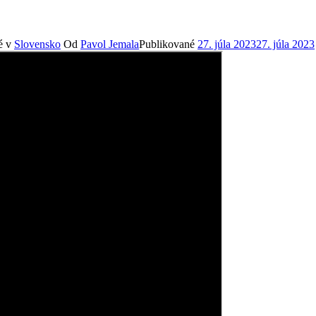
é v
Slovensko
Od
Pavol Jemala
Publikované
27. júla 2023
27. júla 2023