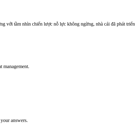
ưng với tầm nhìn chiến lược nỗ lực không ngừng, nhà cái đã phát triển
ght management.
r your answers.