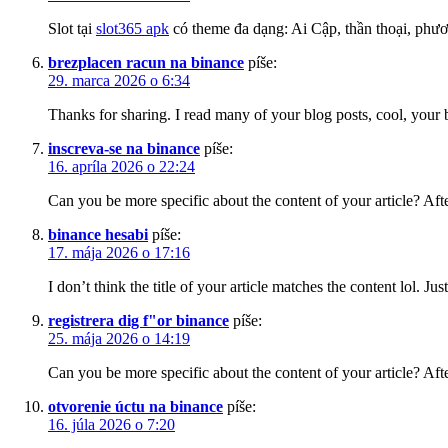
Slot tại
slot365 apk
có theme đa dạng: Ai Cập, thần thoại, p
brezplacen racun na binance
píše:
29. marca 2026 o 6:34
Thanks for sharing. I read many of your blog posts, cool, your 
inscreva-se na binance
píše:
16. apríla 2026 o 22:24
Can you be more specific about the content of your article? Aft
binance hesabi
píše:
17. mája 2026 o 17:16
I don’t think the title of your article matches the content lol. J
registrera dig f"or binance
píše:
25. mája 2026 o 14:19
Can you be more specific about the content of your article? Aft
otvorenie úctu na binance
píše:
16. júla 2026 o 7:20