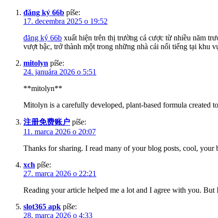
đăng ký 66b
píše:
17. decembra 2025 o 19:52
đăng ký 66b
xuất hiện trên thị trường cá cược từ nhiều năm trư
vượt bậc, trở thành một trong những nhà cái nổi tiếng tại kh
mitolyn
píše:
24. januára 2026 o 5:51
**mitolyn**
Mitolyn is a carefully developed, plant-based formula created 
注册免费账户
píše:
11. marca 2026 o 20:07
Thanks for sharing. I read many of your blog posts, cool, your 
xch
píše:
27. marca 2026 o 22:21
Reading your article helped me a lot and I agree with you. But I
slot365 apk
píše:
28. marca 2026 o 4:33