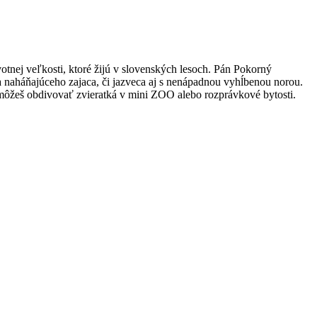
votnej veľkosti, ktoré žijú v slovenských lesoch. Pán Pokorný
ka naháňajúceho zajaca, či jazveca aj s nenápadnou vyhĺbenou norou.
u môžeš obdivovať zvieratká v mini ZOO alebo rozprávkové bytosti.