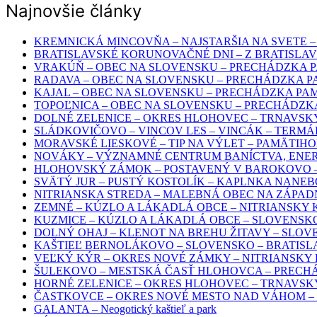
Najnovšie články
KREMNICKÁ MINCOVŇA – NAJSTARŠIA NA SVETE –
BRATISLAVSKÉ KORUNOVAČNÉ DNI – Z BRATISLAV
VRAKÚŇ – OBEC NA SLOVENSKU – PRECHÁDZKA PA
RADAVA – OBEC NA SLOVENSKU – PRECHÁDZKA PA
KAJAL – OBEC NA SLOVENSKU – PRECHÁDZKA PAM
TOPOĽNICA – OBEC NA SLOVENSKU – PRECHÁDZKA
DOLNÉ ZELENICE – OKRES HLOHOVEC – TRNAVSK
SLÁDKOVIČOVO – VINCOV LES – VINCÁK – TERMÁ
MORAVSKÉ LIESKOVÉ – TIP NA VÝLET – PAMÄTIH
NOVÁKY – VÝZNAMNÉ CENTRUM BANÍCTVA, ENER
HLOHOVSKÝ ZÁMOK – POSTAVENÝ V BAROKOVO –
SVÄTÝ JUR – PUSTÝ KOSTOLÍK – KAPLNKA NANE
NITRIANSKA STREDA – MALEBNÁ OBEC NA ZÁPA
ZEMNÉ – KÚZLO A LÁKADLÁ OBCE – NITRIANSKY
KUZMICE – KÚZLO A LÁKADLÁ OBCE – SLOVENSKO
DOLNÝ OHAJ – KLENOT NA BREHU ŽITAVY – SLOV
KAŠTIEĽ BERNOLÁKOVO – SLOVENSKO – BRATISL
VEĽKÝ KÝR – OKRES NOVÉ ZÁMKY – NITRIANSKY 
ŠULEKOVO – MESTSKÁ ČASŤ HLOHOVCA – PRECH
HORNÉ ZELENICE – OKRES HLOHOVEC – TRNAVSK
ČASTKOVCE – OKRES NOVÉ MESTO NAD VÁHOM –
GALANTA – Neogotický kaštieľ a park