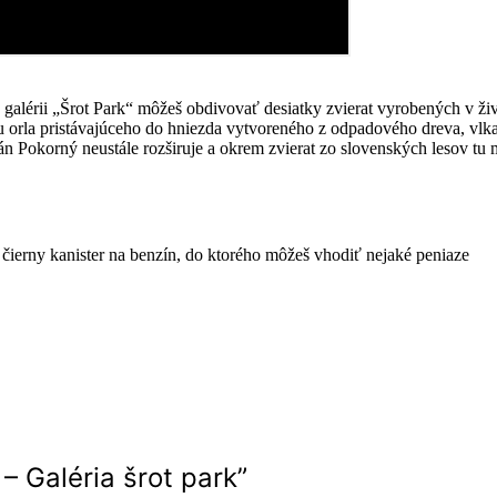
V galérii „Šrot Park“ môžeš obdivovať desiatky zvierat vyrobených v ži
eš tu orla pristávajúceho do hniezda vytvoreného z odpadového dreva, vl
pán Pokorný neustále rozširuje a okrem zvierat zo slovenských lesov t
 čierny kanister na benzín, do ktorého môžeš vhodiť nejaké peniaze
– Galéria šrot park
”