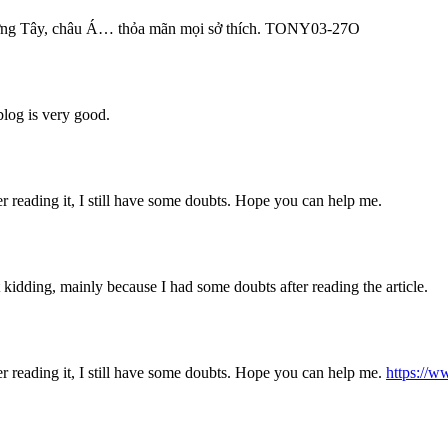
hương Tây, châu Á… thỏa mãn mọi sở thích. TONY03-27O
blog is very good.
er reading it, I still have some doubts. Hope you can help me.
ust kidding, mainly because I had some doubts after reading the article.
er reading it, I still have some doubts. Hope you can help me.
https://