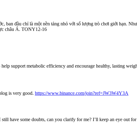
ớc, ban đầu chỉ là một nền tảng nhỏ với số lượng trò chơi giới hạn. Nh
u vực châu Á. TONY12-16
to help support metabolic efficiency and encourage healthy, lasting wei
blog is very good.
https://www.binance.com/join?ref=JW3W4Y3A
 still have some doubts, can you clarify for me? I’ll keep an eye out fo