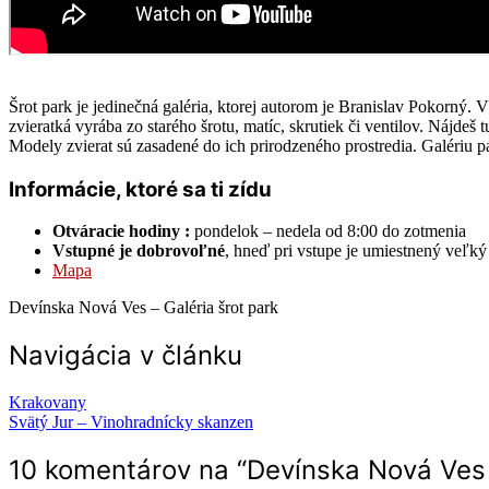
Šrot park je jedinečná galéria, ktorej autorom je Branislav Pokorný. 
zvieratká vyrába zo starého šrotu, matíc, skrutiek či ventilov. Nájd
Modely zvierat sú zasadené do ich prirodzeného prostredia. Galériu 
Informácie, ktoré sa ti zídu
Otváracie hodiny :
pondelok – nedela od 8:00 do zotmenia
Vstupné je dobrovoľné
, hneď pri vstupe je umiestnený veľký
Mapa
Devínska Nová Ves – Galéria šrot park
Navigácia v článku
Krakovany
Svätý Jur – Vinohradnícky skanzen
10 komentárov na “
Devínska Nová Ves 