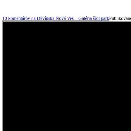
10 komentárov
na Devínska Nová Ves – Galéria šrot park
Publikovan