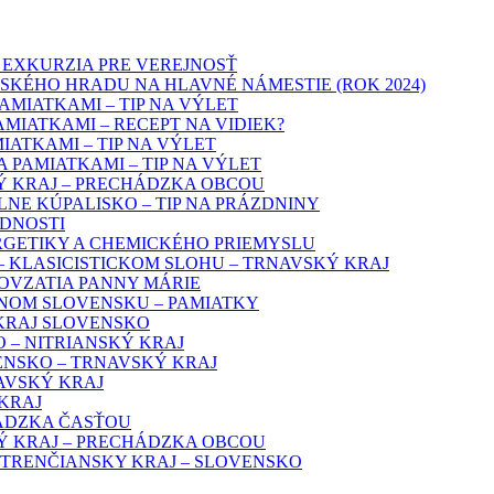
 EXKURZIA PRE VEREJNOSŤ
SKÉHO HRADU NA HLAVNÉ NÁMESTIE (ROK 2024)
MIATKAMI – TIP NA VÝLET
MIATKAMI – RECEPT NA VIDIEK?
IATKAMI – TIP NA VÝLET
 PAMIATKAMI – TIP NA VÝLET
Ý KRAJ – PRECHÁDZKA OBCOU
LNE KÚPALISKO – TIP NA PRÁZDNINY
ODNOSTI
GETIKY A CHEMICKÉHO PRIEMYSLU
 KLASICISTICKOM SLOHU – TRNAVSKÝ KRAJ
BOVZATIA PANNY MÁRIE
DNOM SLOVENSKU – PAMIATKY
 KRAJ SLOVENSKO
 – NITRIANSKÝ KRAJ
ENSKO – TRNAVSKÝ KRAJ
AVSKÝ KRAJ
KRAJ
ÁDZKA ČASŤOU
Ý KRAJ – PRECHÁDZKA OBCOU
 TRENČIANSKY KRAJ – SLOVENSKO